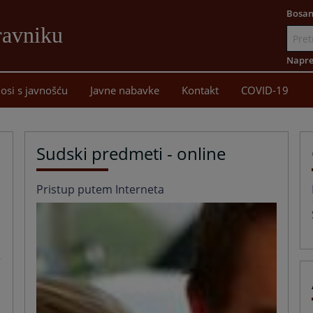
Bosan
ravniku
Idi
na
Napre
sadržaj
osi s javnošću
Javne nabavke
Kontakt
COVID-19
Sudski predmeti - online
Pristup putem Interneta