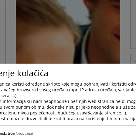
enje kolačića
nica koristi određene skripte koje mogu pohranjivati i koristiti od
iz vašeg browsera i vašeg uređaja (npr. IP adresa uređaja, varijable 
era, ...).
h informacija su nam neophodne i bez njih web stranica ne bi mog
i u svom punom obimu, dok neke nisu prijeko neophodne a služe z
 procjenu nivoa posjećenosti, budućeg usavršavanja stranice...).
tu možete dozvoliti ili uskratiti pravo na korištenje tih informacija
nslation
(obavezna)