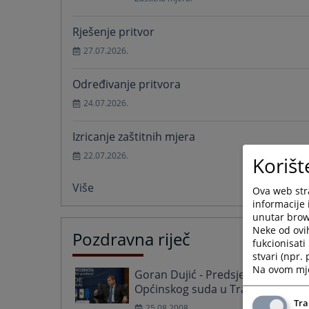
Rješenje pritvor
27.07.2026.
Određivanje pritvora
24.07.2026.
Izricanje zaštitnih mjera
22.07.2026.
Korišt
Više
Ova web stra
informacije 
unutar brows
Neke od ovi
Pozdravna riječ
fukcionisat
stvari (npr.
Na ovom mjes
Goran Dujić - Predsjednik
Općinskog suda u Travniku
Tra
25.08.2008.