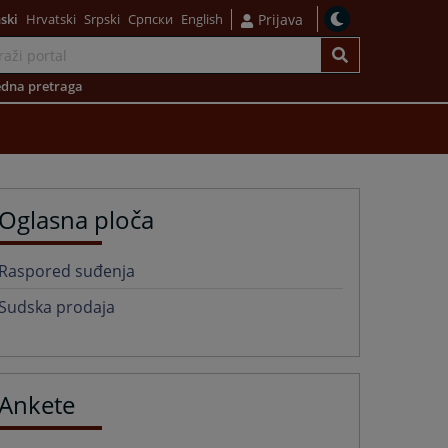
ski
Hrvatski
Srpski
Српски
English
Prijava
dna pretraga
Oglasna ploča
Raspored suđenja
Sudska prodaja
Ankete