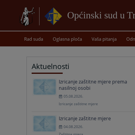
Općinski sud u T
Rad suda
Oglasna ploča
Vaša pitanja
Odn
Aktuelnosti
Izricanje zaštitne mjere prema
nasilnoj osobi
05.08.2026.
Izricanje zaštitne mjere
Izricanje zaštitne mjere
04.08.2026.
Zaštitna mjera.