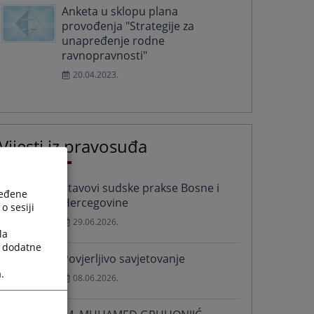
Anketa u sklopu plana
provođenja "Strategije za
unapređenje rodne
ravnopravnosti"
20.04.2023.
Vijesti iz pravosuđa
Stavovi sudske prakse Bosne i
ređene
Hercegovine
o sesiji
29.06.2026.
la
a dodatne
Povjerljivo savjetovanje
.
08.06.2026.