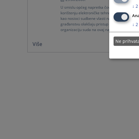
↓
2
U smislu općeg napretka čovječanstva u
korištenju elektroničke tehnologije i sudovi
Ana
kao nosioci sudbene vlasti nastoje da
↓
2
građanstvu olakšaju pristup i približe rad i
organizaciju suda na ovaj način...
Ne prihva
Više