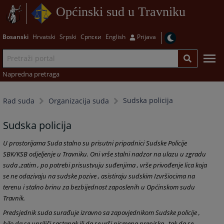
Općinski sud u Travniku
Bosanski
Hrvatski
Srpski
Српски
English
Prijava
Napredna pretraga
Sudska policija
Rad suda
Organizacija suda
Sudska policija
U prostorijama Suda stalno su prisutni pripadnici Sudske Policije
SBK/KSB odjeljenje u Travniku. Oni vrše stalni nadzor na ulazu u zgradu
suda ,zatim , po potrebi prisustvuju suđenjima , vrše privođenje lica koja
se ne odazivaju na sudske pozive , asistiraju sudskim Izvršiocima na
terenu i stalno brinu za bezbijednost zaposlenih u Općinskom sudu
Travnik.
Predsjednik suda surađuje izravno sa zapovjednikom Sudske policije ,
bilo da se upriliči sastanak ili da se vrši pismena prepiska , tak da se