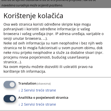
navedena suradnja može ocijeniti pozitivno.
Upošljavanje novih sudskih policajaca vrši Vrhovni sud F BIH, a rad
Korištenje kolačića
sudske policije reguliran je zakonom o sudskoj policiji.
Ova web stranica koristi određene skripte koje mogu
2494
PREGLEDA
pohranjivati i koristiti određene informacije iz vašeg
browsera i vašeg uređaja (npr. IP adresa uređaja, varijable o
sesiji unutar browsera, ...).
Neke od ovih informacija su nam neophodne i bez njih web
stranica ne bi mogla fukcionisati u svom punom obimu, dok
neke nisu prijeko neophodne a služe za dodatne stvari (npr.
procjenu nivoa posjećenosti, budućeg usavršavanja
stranice...).
Na ovom mjestu možete dozvoliti ili uskratiti pravo na
korištenje tih informacija.
Translation
(obavezna)
↓
2
Servisi treće strane
Analitika o posjećenosti stranica
↓
2
Servisi treće strane