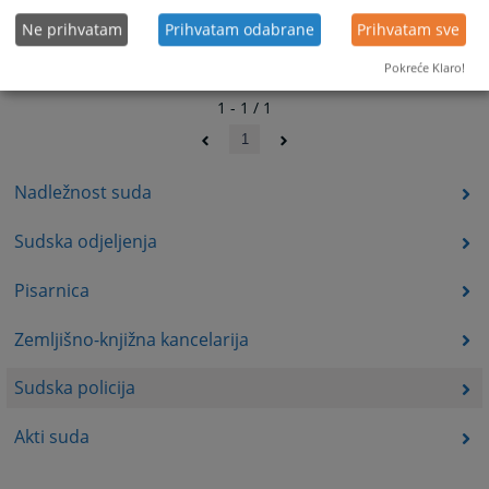
Ne prihvatam
Prihvatam odabrane
Prihvatam sve
Pokreće Klaro!
1 - 1 / 1
1
Nadležnost suda
Sudska odjeljenja
Pisarnica
Zemljišno-knjižna kancelarija
Sudska policija
Akti suda