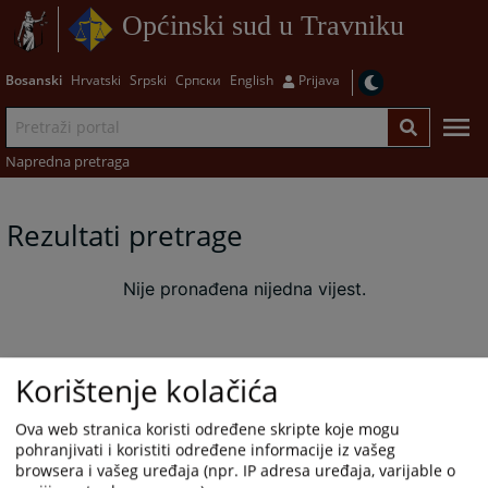
Općinski sud u Travniku
Bosanski
Hrvatski
Srpski
Српски
English
Prijava
Napredna pretraga
Rezultati pretrage
Nije pronađena nijedna vijest.
Korištenje kolačića
Ova web stranica koristi određene skripte koje mogu
pohranjivati i koristiti određene informacije iz vašeg
browsera i vašeg uređaja (npr. IP adresa uređaja, varijable o