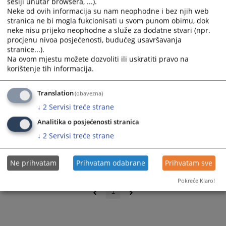
sesiji unutar browsera, ...).
Neke od ovih informacija su nam neophodne i bez njih web
stranica ne bi mogla fukcionisati u svom punom obimu, dok
neke nisu prijeko neophodne a služe za dodatne stvari (npr.
procjenu nivoa posjećenosti, budućeg usavršavanja
stranice...).
Na ovom mjestu možete dozvoliti ili uskratiti pravo na
korištenje tih informacija.
Translation
(obavezna)
↓
2
Servisi treće strane
Analitika o posjećenosti stranica
↓
2
Servisi treće strane
Ne prihvatam
Prihvatam odabrane
Prihvatam sve
0 - 0 / 0
Pokreće Klaro!
1