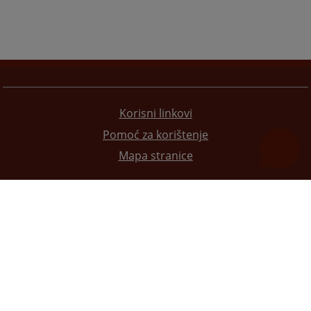
Korisni linkovi
Pomoć za korištenje
Mapa stranice
Redizajn web stranice je finansirala Evropska unija. Za njen sadržaj isključivo je odgovorno
Visoko sudsko i tužilačko vijeće BiH i ona ne odražava nužno stavove Evropske unije.