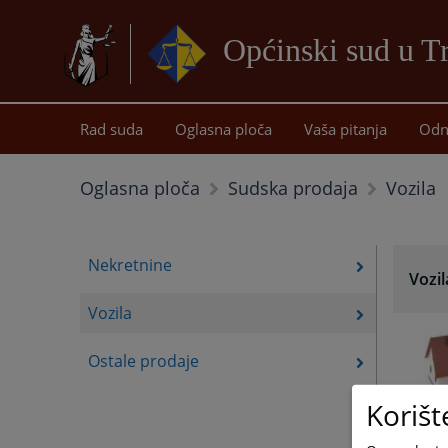
Općinski sud u T
Rad suda
Oglasna ploča
Vaša pitanja
Odn
Vozila
Oglasna ploča
Sudska prodaja
Nekretnine
Vozil
Vozila
Ostale prodaje
Korišt