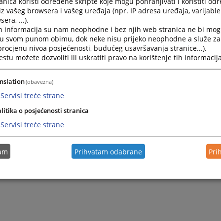
nica koristi određene skripte koje mogu pohranjivati i koristiti od
iz vašeg browsera i vašeg uređaja (npr. IP adresa uređaja, varijable 
era, ...).
h informacija su nam neophodne i bez njih web stranica ne bi mog
i u svom punom obimu, dok neke nisu prijeko neophodne a služe z
 procjenu nivoa posjećenosti, budućeg usavršavanja stranice...).
tu možete dozvoliti ili uskratiti pravo na korištenje tih informacija
nslation
(obavezna)
Servisi treće strane
litika o posjećenosti stranica
Servisi treće strane
tam
Prihvatam odabrane
Pri