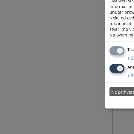
Ova web stra
informacije 
unutar brows
Neke od ovi
fukcionisat
stvari (npr.
Na ovom mjes
Tra
↓
2
Ana
↓
2
Ne prihva