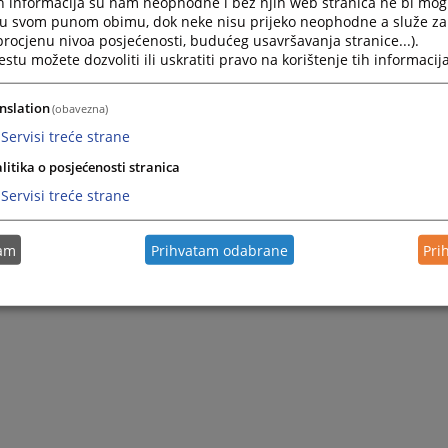
h informacija su nam neophodne i bez njih web stranica ne bi mog
i u svom punom obimu, dok neke nisu prijeko neophodne a služe z
 procjenu nivoa posjećenosti, budućeg usavršavanja stranice...).
tu možete dozvoliti ili uskratiti pravo na korištenje tih informacija
nslation
(obavezna)
Servisi treće strane
litika o posjećenosti stranica
Servisi treće strane
tam
Prihvatam odabrane
Pri