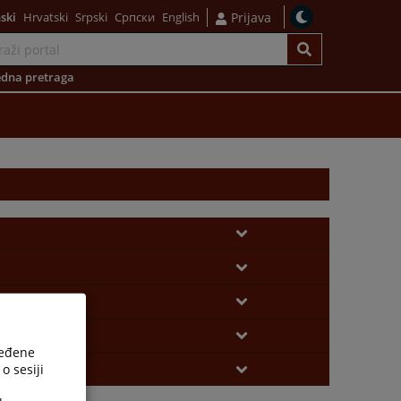
ski
Hrvatski
Srpski
Српски
English
Prijava
dna pretraga
ređene
o sesiji