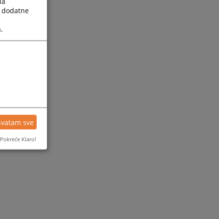
la
a dodatne
.
hvatam sve
Pokreće Klaro!