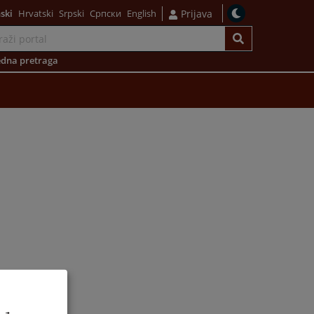
ski
Hrvatski
Srpski
Српски
English
Prijava
dna pretraga