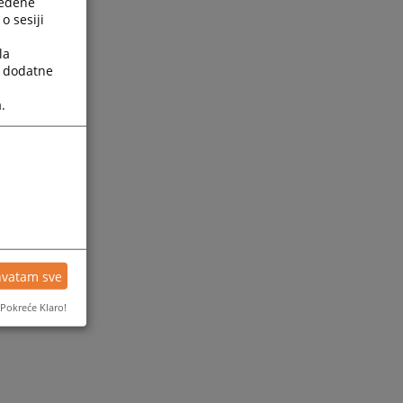
ređene
o sesiji
la
a dodatne
.
ijesti
hvatam sve
Pokreće Klaro!