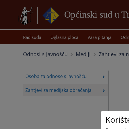
Općinski sud u T
Rad suda
Oglasna ploča
Vaša pitanja
Odn
Zahtjevi za 
Odnosi s javnošću
Mediji
Osoba za odnose s javnošću
Zahtjevi za medijska obraćanja
Korišt