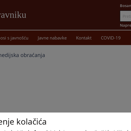
Bosan
ravniku
Idi
na
Napre
sadržaj
osi s javnošću
Javne nabavke
Kontakt
COVID-19
medijska obraćanja
enje kolačića