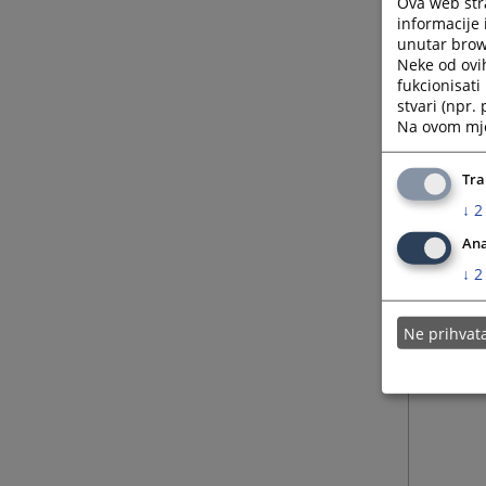
Ova web stra
informacije 
unutar brows
Neke od ovi
fukcionisat
stvari (npr.
Na ovom mjes
Tra
↓
2
Ana
↓
2
Ne prihva