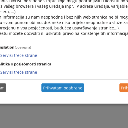
nica koristi određene skripte koje mogu pohranjivati i koristiti od
iz vašeg browsera i vašeg uređaja (npr. IP adresa uređaja, varijable 
era, ...).
h informacija su nam neophodne i bez njih web stranica ne bi mog
i u svom punom obimu, dok neke nisu prijeko neophodne a služe z
 procjenu nivoa posjećenosti, budućeg usavršavanja stranice...).
tu možete dozvoliti ili uskratiti pravo na korištenje tih informacija
nslation
(obavezna)
Servisi treće strane
Trenutno nema v
litika o posjećenosti stranica
Servisi treće strane
tam
Prihvatam odabrane
Pri