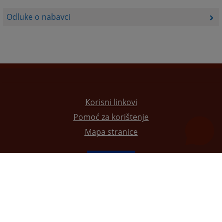
Odluke o nabavci
Korisni linkovi
Pomoć za korištenje
Mapa stranice
Redizajn web stranice je finansirala Evropska unija. Za njen sadržaj isključivo je odgovorno
Visoko sudsko i tužilačko vijeće BiH i ona ne odražava nužno stavove Evropske unije.