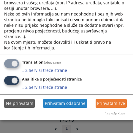
browsera i vašeg uređaja (npr. IP adresa uređaja, varijable o
Odluka o izboru izvođača
and
and
sesiji unutar browsera, ...).
20.05.2024.
select
select
Neke od ovih informacija su nam neophodne i bez njih web
a
a
stranica ne bi mogla fukcionisati u svom punom obimu, dok
date.
date.
neke nisu prijeko neophodne a služe za dodatne stvari (npr.
Press
Press
procjenu nivoa posjećenosti, budućeg usavršavanja
stranice...).
the
the
Na ovom mjestu možete dozvoliti ili uskratiti pravo na
question
question
korištenje tih informacija.
mark
mark
key
key
Translation
(obavezna)
to
to
get
get
↓
2
Servisi treće strane
the
the
Analitika o posjećenosti stranica
keyboard
keyboard
↓
2
Servisi treće strane
shortcuts
shortcuts
for
for
changing
changing
Ne prihvatam
Prihvatam odabrane
Prihvatam sve
dates.
dates.
Pokreće Klaro!
1 - 3 / 3
1