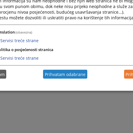
h informacija su nam neophodne i bez njih web stranica ne bi mog
i u svom punom obimu, dok neke nisu prijeko neophodne a služe z
 procjenu nivoa posjećenosti, budućeg usavršavanja stranice...).
tu možete dozvoliti ili uskratiti pravo na korištenje tih informacija
nslation
(obavezna)
Servisi treće strane
litika o posjećenosti stranica
Servisi treće strane
tam
Prihvatam odabrane
Pri