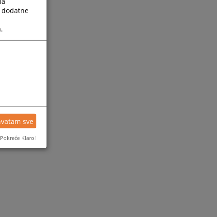
la
a dodatne
.
hvatam sve
Pokreće Klaro!