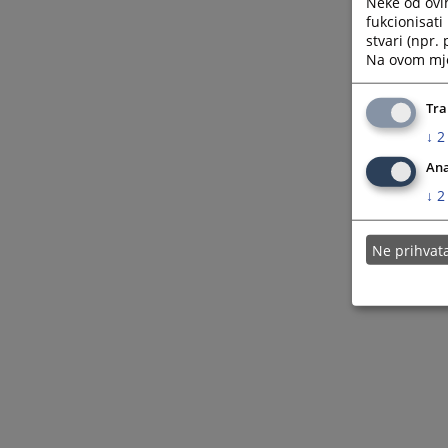
Neke od ovi
fukcionisat
stvari (npr.
Na ovom mjes
Tra
↓
2
Ana
↓
2
Ne prihva