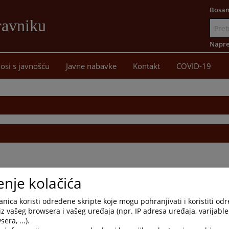
Bosan
ravniku
Idi
na
Napre
sadržaj
osi s javnošću
Javne nabavke
Kontakt
COVID-19
enje kolačića
nica koristi određene skripte koje mogu pohranjivati i koristiti od
iz vašeg browsera i vašeg uređaja (npr. IP adresa uređaja, varijable 
era, ...).