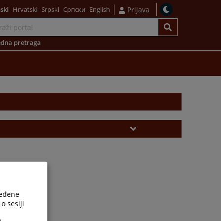
ski
Hrvatski
Srpski
Српски
English
Prijava
dna pretraga
ređene
o sesiji