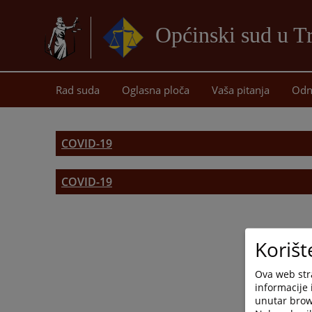
Općinski sud u T
Rad suda
Oglasna ploča
Vaša pitanja
Odn
COVID-19
COVID-19
Dokumenti - COVID-19
Korišt
Ova web stra
informacije 
unutar brows