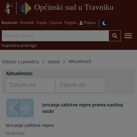
Općinski sud u Travniku
Bosanski
Hrvatski
Srpski
Српски
English
Prijava
Napredna pretraga
Aktuelnosti
Odnosi s javnošću
Vijesti
Aktuelnosti
Navigate
Navigate
forward
forward
Izricanje zaštitne mjere prema nasilnoj
to
to
osobi
interact
interact
with
with
Izricanje zaštitne mjere
the
the
05.08.2026.
calendar
calendar