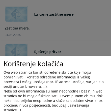
and
and
select
select
Izricanje zaštitne mjere
a
a
date.
date.
Press
Press
Zaštitna mjera.
the
the
04.08.2026.
question
question
mark
mark
key
key
Rješenje pritvor
to
to
get
get
Korištenje kolačića
the
the
Rješenje pritvor
keyboard
keyboard
Ova web stranica koristi određene skripte koje mogu
27.07.2026.
shortcuts
shortcuts
pohranjivati i koristiti određene informacije iz vašeg
for
for
browsera i vašeg uređaja (npr. IP adresa uređaja, varijable o
changing
changing
sesiji unutar browsera, ...).
Određivanje pritvora
dates.
dates.
Neke od ovih informacija su nam neophodne i bez njih web
stranica ne bi mogla fukcionisati u svom punom obimu, dok
neke nisu prijeko neophodne a služe za dodatne stvari (npr.
Određivanje pritvora
procjenu nivoa posjećenosti, budućeg usavršavanja
stranice...).
24.07.2026.