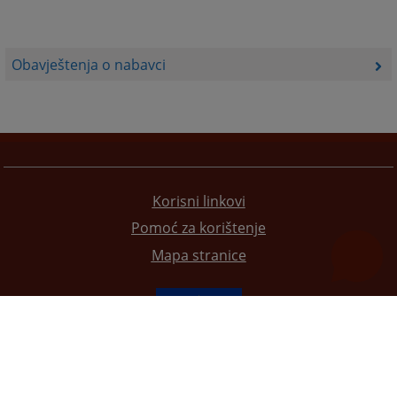
Obavještenja o nabavci
Korisni linkovi
Pomoć za korištenje
Mapa stranice
Redizajn web stranice je finansirala Evropska unija. Za njen sadržaj isključivo je odgovorno
Visoko sudsko i tužilačko vijeće BiH i ona ne odražava nužno stavove Evropske unije.