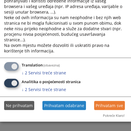
pohranjivati i koristiti određene informacije iz vašeg
calendar
calendar
browsera i vašeg uređaja (npr. IP adresa uređaja, varijable o
sesiji unutar browsera, ...).
and
and
Neke od ovih informacija su nam neophodne i bez njih web
select
select
stranica ne bi mogla fukcionisati u svom punom obimu, dok
a
a
neke nisu prijeko neophodne a služe za dodatne stvari (npr.
date.
date.
procjenu nivoa posjećenosti, budućeg usavršavanja
Press
Press
stranice...).
the
the
Na ovom mjestu možete dozvoliti ili uskratiti pravo na
question
question
korištenje tih informacija.
Trenutno nema vijesti
mark
mark
key
key
Translation
(obavezna)
to
to
↓
2
Servisi treće strane
get
get
Analitika o posjećenosti stranica
the
the
keyboard
keyboard
↓
2
Servisi treće strane
shortcuts
shortcuts
for
for
Ne prihvatam
Prihvatam odabrane
Prihvatam sve
changing
changing
dates.
dates.
Pokreće Klaro!