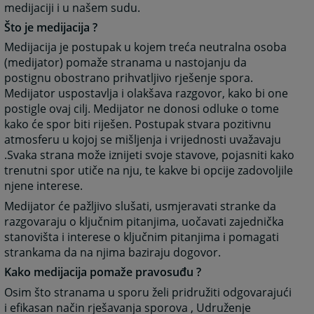
medijaciji i u našem sudu.
Što je medijacija ?
Medijacija je postupak u kojem treća neutralna osoba
(medijator) pomaže stranama u nastojanju da
postignu obostrano prihvatljivo rješenje spora.
Medijator uspostavlja i olakšava razgovor, kako bi one
postigle ovaj cilj. Medijator ne donosi odluke o tome
kako će spor biti riješen. Postupak stvara pozitivnu
atmosferu u kojoj se mišljenja i vrijednosti uvažavaju
.Svaka strana može iznijeti svoje stavove, pojasniti kako
trenutni spor utiče na nju, te kakve bi opcije zadovoljile
njene interese.
Medijator će pažljivo slušati, usmjeravati stranke da
razgovaraju o ključnim pitanjima, uočavati zajednička
stanovišta i interese o ključnim pitanjima i pomagati
strankama da na njima baziraju dogovor.
Kako medijacija pomaže pravosuđu ?
Osim što stranama u sporu želi pridružiti odgovarajući
i efikasan način rješavanja sporova , Udruženje