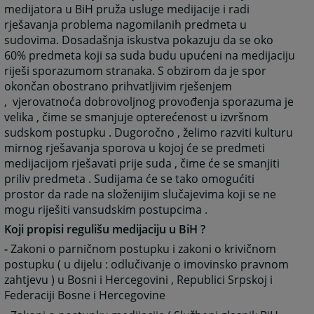
medijatora u BiH pruža usluge medijacije i radi
rješavanja problema nagomilanih predmeta u
sudovima. Dosadašnja iskustva pokazuju da se oko
60% predmeta koji sa suda budu upućeni na medijaciju
riješi sporazumom stranaka. S obzirom da je spor
okončan obostrano prihvatljivim rješenjem
, vjerovatnoća dobrovoljnog provođenja sporazuma je
velika , čime se smanjuje opterećenost u izvršnom
sudskom postupku . Dugoročno , želimo razviti kulturu
mirnog rješavanja sporova u kojoj će se predmeti
medijacijom rješavati prije suda , čime će se smanjiti
priliv predmeta . Sudijama će se tako omogućiti
prostor da rade na složenijim slučajevima koji se ne
mogu riješiti vansudskim postupcima .
Koji propisi regulišu medijaciju u BiH ?
-
Zakoni o parničnom postupku i zakoni o krivičnom
postupku ( u dijelu : odlučivanje o imovinsko pravnom
zahtjevu ) u Bosni i Hercegovini , Republici Srpskoj i
Federaciji Bosne i Hercegovine