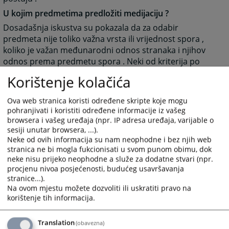
U kojim predmetima predložiti medijaciju ?
Dosadašnja iskustva su pokazala da za odabir
predmeta nije toliko važna vrsta ili vrijednost spora ,
koliko je važan međunarodni odnos stranaka i njihov
odnos prema predmetu spora . Neki od kriterija po
kojima se može prepoznati predmet pogodan za
Korištenje kolačića
medijaciju su : 1) stranke imaju pravo raspolaganja
onim što je predmet spora , 2) pokazana spremnost
Ova web stranica koristi određene skripte koje mogu
stranaka za pregovore i postizanje konsenzusa , 3)
pohranjivati i koristiti određene informacije iz vašeg
očekivanja i želje stranaka su drugačije od onoga štp bi
browsera i vašeg uređaja (npr. IP adresa uređaja, varijable o
bilo određeno sudskom odlukom ,4) hitnost rješavanja
sesiji unutar browsera, ...).
spora ili za,or stranaka od trajanja sudskog postupka ,
Neke od ovih informacija su nam neophodne i bez njih web
stranica ne bi mogla fukcionisati u svom punom obimu, dok
5) visoki troškovi sudskog postupka u poređenju sa
neke nisu prijeko neophodne a služe za dodatne stvari (npr.
troškovima medijacije , 6) raniji dobri odnosi između
procjenu nivoa posjećenosti, budućeg usavršavanja
stranaka ili upućenost stranaka na buduću suradnju ,
stranice...).
7) strankama je važna povjerljivost u vezi sa
Na ovom mjestu možete dozvoliti ili uskratiti pravo na
predmetom spora .
korištenje tih informacija.
Kada sudija strankama može predložiti medijaciju ?
Translation
(obavezna)
Sudija može predložiti postupak medijacije strankama