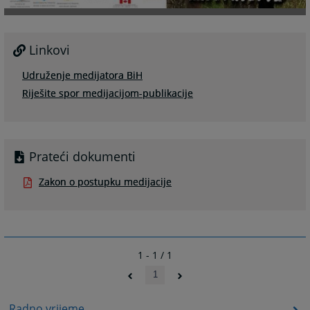
Linkovi
Udruženje medijatora BiH
Riješite spor medijacijom-publikacije
Prateći dokumenti
Zakon o postupku medijacije
1 - 1 / 1
1
Radno vrijeme