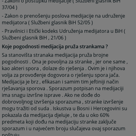
- Zakoni o postupku medijacije ( Službeni glasnik BiH
37/04 )
- Zakon o prenošenju poslova medijacije na udruženje
medijatora ( Službeni glasnik BiH 52/05 )
- Pravilnici i Etički kodeks Udruženja medijatora u BiH (
Službeni glasnik BiH , 21/06 )
Koje pogodnosti medijacija pruža strankama ?
Sa stanovišta stranaka medijacija pruža brojne
pogodnosti . Ona je povoljna za stranke , jer one same ,
kao akteri spora , dolaze do rješenja . Ovim je i njihova
volja za provođenje dogovora o rješenju spora jača.
Medijacija je brz , efikasan i samim tim jeftiniji način
rješavanja sporova . Sporazum potpisan na medijaciji
ima snagu izvršne isprave . Ako ne dođe do
dobrovoljnog izvršenja sporazuma , stranke izvršenje
mogu tražiti od suda . Iskustva u Bosni i Hercegovini su
pokazala da medijacija djeluje , te da u oko 60%
predmeta koji dođu na medijaciju stranke zaključe
sporazum i u najvećem broju slučajeva ovaj sporazum
poštuju .