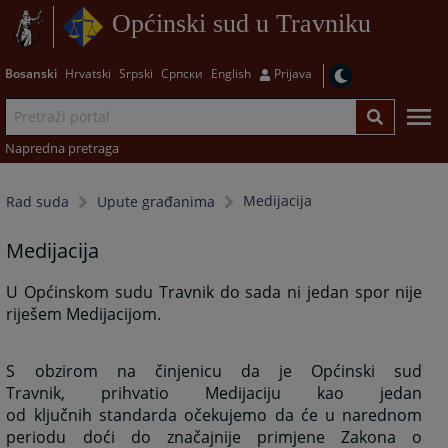
Općinski sud u Travniku
Bosanski
Hrvatski
Srpski
Српски
English
Prijava
Napredna pretraga
Medijacija
Rad suda
Upute građanima
Medijacija
U Općinskom sudu Travnik do sada ni jedan spor nije
riješem Medijacijom.
S obzirom na činjenicu da je Općinski sud
Travnik, prihvatio Medijaciju kao jedan
od ključnih standarda očekujemo da će u narednom
periodu doći do značajnije primjene Zakona o