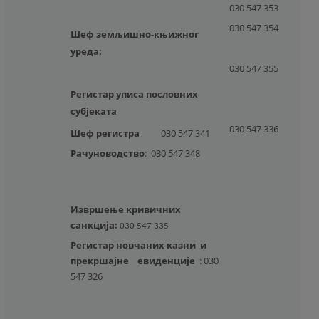
030 547 353
030 547 354
Шеф земљишно-књижног
уреда:
030 547 355
Регистар уписа пословних
субјеката
030 547 336
Шеф регистра
030 547 341
Рачуноводство
:
030 547 348
Извршење кривичних
санкција:
030 547 335
Регистар новчаних казни и
прекршајне
евиденције
:
030
547 326