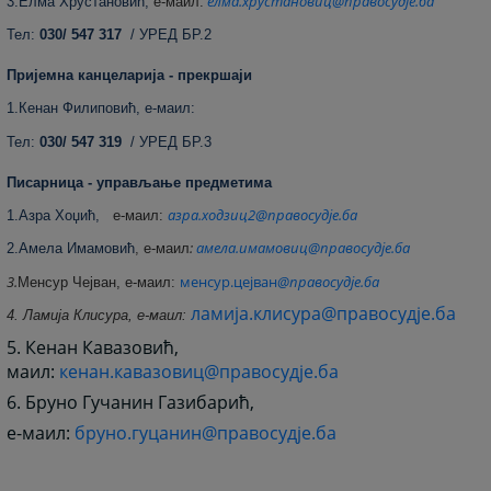
елма.хрустановиц@правосудје.ба
3.Елма Хрустановић,
е
-маил:
Тел:
030/ 547 317
/ УРЕД БР.2
Пријемна канцеларија - прекршаји
1.Кенан Филиповић, е-маил:
Тел:
030/ 547 319
/ УРЕД БР.3
Писарница - управљање предметима
азра.ходзиц2@правосудје.ба
1.Азра Хоџић,
е-маил:
:
амела.имамовиц@правосудје.ба
2.Амела Имамовић
,
е-маил
3.
менсур.цејван
@правосудје.ба
Менсур Чејван, е-маил:
ламија.клисура@правосудје.ба
4. Ламија Клисура, е-маил:
5. Кенан Кавазовић,
маил:
кенан.кавазовиц@правосудје.ба
6. Бруно Гучанин Газибарић,
е-маил:
бруно.гуцанин@правосудје.ба