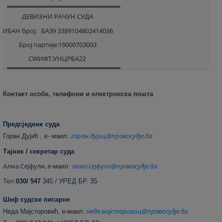
ДЕВИЗНИ РАЧУН СУДА
ИБАН број:
БА39 3389104802414036
Број партије:19000703003
СWИФТ:УНЦРБА22
Контакт особе, телефони и електронска пошта
Предсједник суда
горан.дујиц@правосудје.ба
Горан Дујић
,
е- маил:
Тајник / секретар суда
Алма Сејфули, е
алма.сејфули@правосудје.ба
-
маил:
Тел:
030/ 547
345 / УРЕД БР. 35
Шеф судске писарне
неда.мајсторовиц@правосудје.ба
Неда Мајсторовић,
е
-маил: