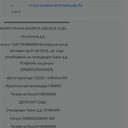
е-
опсуд-травник@правосудје.ба
маил:
ЖИРО РАЧУН БУDžЕТА СБК/КСБ СУДА
Аса банка д.д.
Рачун: 1341130360000194 (овај рачун је
активан од 01.04.2024., до тада
уплаћивати на УниЦредит Банк д.д.
ТРАВНИК на рачун:
3380002205003005)
-врста прихода 722221 -опћина 091
-буџетска организација:1306001
Позив на број:6146000000
ДЕПОЗИТ СУДА
УниЦредит Банк д.д. ТРАВНИК
Рачун: 3389002208351383
Позив на број:6146000000