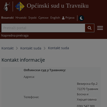
Općinski sud u Travniku
Bosanski
Hrvatski
Srpski
Српски
English
Prijava
Napredna pretraga
Kontakt suda
Kontakt
Kontakt suda
Kontakt informacije
Опћински суд у Травнику:
Адреса:
Везирска бр.2
72270 Травник
Босна и
Телефони:
Херцеговина
030/ 547 300