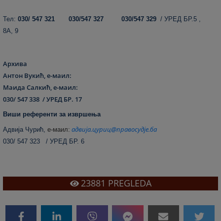
Тел:
030/ 547 321 030/547 327 030/547 329
/ УРЕД БР.5 ,
8А, 9
Архива
Антон Вукић, е-маил:
Маида Салкић, е-маил:
030/ 547 338 / УРЕД БР. 17
Виши референти за извршења
адвија.цуриц@правосудје.ба
Адвија Чурић,
е
-маил:
030/ 547 323 / УРЕД БР. 6
23881
PREGLEDA