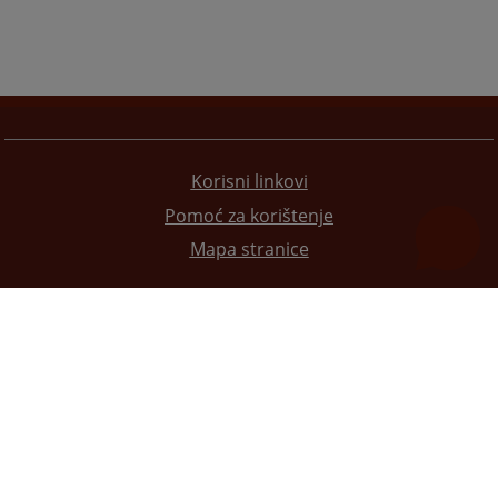
Korisni linkovi
Pomoć za korištenje
Mapa stranice
Redizajn web stranice je finansirala Evropska unija. Za njen sadržaj isključivo je odgovorno
Visoko sudsko i tužilačko vijeće BiH i ona ne odražava nužno stavove Evropske unije.