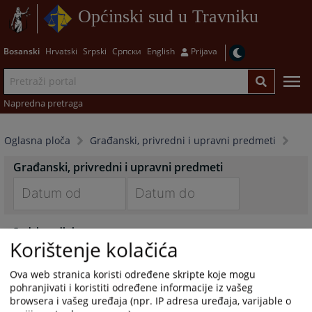
Općinski sud u Travniku
Bosanski
Hrvatski
Srpski
Српски
English
Prijava
Napredna pretraga
Oglasna ploča
Građanski, privredni i upravni predmeti
Građanski, privredni i upravni predmeti
Navigate
Navigate
Sudska odluka
forward
forward
Korištenje kolačića
13.07.2026.
to
to
interact
interact
Ova web stranica koristi određene skripte koje mogu
Sudska odluka
with
with
pohranjivati i koristiti određene informacije iz vašeg
13.07.2026.
the
the
browsera i vašeg uređaja (npr. IP adresa uređaja, varijable o
calendar
calendar