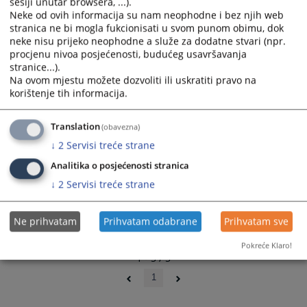
sesiji unutar browsera, ...).
Sudska odluka
and
and
Neke od ovih informacija su nam neophodne i bez njih web
07.05.2026.
select
select
stranica ne bi mogla fukcionisati u svom punom obimu, dok
a
a
neke nisu prijeko neophodne a služe za dodatne stvari (npr.
procjenu nivoa posjećenosti, budućeg usavršavanja
Sudska odluka
date.
date.
stranice...).
07.05.2026.
Press
Press
Na ovom mjestu možete dozvoliti ili uskratiti pravo na
the
the
korištenje tih informacija.
Sudksa odluka
question
question
11.12.2025.
mark
mark
Translation
(obavezna)
key
key
↓
2
Servisi treće strane
to
to
get
get
Analitika o posjećenosti stranica
the
the
↓
2
Servisi treće strane
keyboard
keyboard
shortcuts
shortcuts
Ne prihvatam
Prihvatam odabrane
Prihvatam sve
for
for
changing
changing
Pokreće Klaro!
dates.
dates.
1 - 5 / 5
1