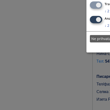
Tra
Неда М
Тел:
030
↓
2
Ana
Технич
↓
2
Даније
Тел:
030
Ne prihva
Шеф р
Нина С
Тел:
54
Писар
Тел/фа
Селма 
Изета 