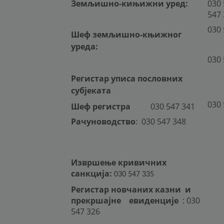
Земљишно-кињижни уред:
030 
547
030 
Шеф земљишно-књижног
уреда:
030 
Регистар уписа пословних
субјеката
030 
Шеф регистра
030 547 341
Рачуноводство
:
030 547 348
Извршење кривичних
санкција:
030 547 335
Регистар новчаних казни и
прекршајне
евиденције
:
030
547 326