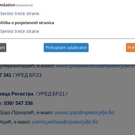
неда.мајсторовиц@правосудје.ба
nslation
(obavezna)
ајсторовић,
е
-маил:
/ 547 346 / УРЕД БР. 53
Servisi treće strane
litika o posjećenosti stranica
ки секретар предсједника суда
маил: данијела.мартиц
@правосудје.ба
Servisi treće strane
ла Мартић, е
-
/ 547 350
/ УРЕД БР. 32
tam
Prihvatam odabrane
Pri
егистра
улејманпашић, е-маил
:
нина.сулејманпасиц@правосудје.б
7 341
/ УРЕД БР.23
ница Регистра
/ УРЕД БР.21 /
030/ 547 336
x
:
селма.зјајо@правосудје.ба
Зјајо-Прачалић,
е-маил:
изета.редзиц@правосудје.ба
Реџић, е-маил: