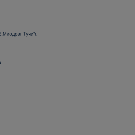
2.Миодраг Тучић,
а