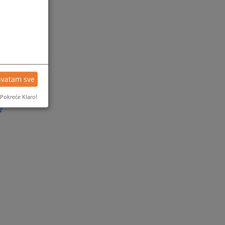
hvatam sve
Pokreće Klaro!
а