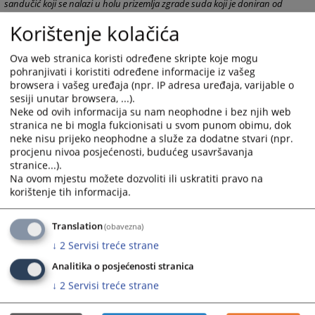
sandučić koji se nalazi u holu prizemlja zgrade suda koji je doniran od
strane USAID-a JSDP ili na mail adresu suda.
Korištenje kolačića
7850
PREGLEDA
Ova web stranica koristi određene skripte koje mogu
pohranjivati i koristiti određene informacije iz vašeg
browsera i vašeg uređaja (npr. IP adresa uređaja, varijable o
sesiji unutar browsera, ...).
Neke od ovih informacija su nam neophodne i bez njih web
stranica ne bi mogla fukcionisati u svom punom obimu, dok
neke nisu prijeko neophodne a služe za dodatne stvari (npr.
procjenu nivoa posjećenosti, budućeg usavršavanja
stranice...).
Na ovom mjestu možete dozvoliti ili uskratiti pravo na
korištenje tih informacija.
Translation
(obavezna)
↓
2
Servisi treće strane
Analitika o posjećenosti stranica
↓
2
Servisi treće strane