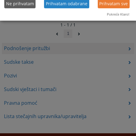
Ne prihvatam
Prihvatam odabrane
Prihvatam sve
Pokreće Klaro!
1 - 1 / 1
1
Podnošenje pritužbi
Sudske takse
Pozivi
Sudski vještaci i tumači
Pravna pomoć
Lista stečajnih upravnika/upravitelja