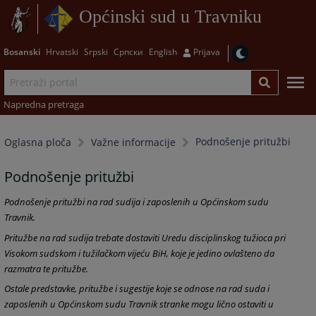
Općinski sud u Travniku
Bosanski
Hrvatski
Srpski
Српски
English
Prijava
Napredna pretraga
Podnošenje pritužbi
Oglasna ploča
Važne informacije
Podnošenje pritužbi
Podnošenje pritužbi na rad sudija i zaposlenih u Općinskom sudu
Travnik.
Pritužbe na rad sudija trebate dostaviti Uredu disciplinskog tužioca pri
Visokom sudskom i tužilačkom vijeću BiH, koje je jedino ovlašteno da
razmatra te pritužbe.
Ostale predstavke, pritužbe i sugestije koje se odnose na rad suda i
zaposlenih u Općinskom sudu Travnik stranke mogu lično ostaviti u