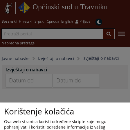
Općinski sud u Travniku
Bosanski
Hrvatski
Srpski
Српски
English
Prijava
Napredna pretraga
Izvještaji o nabavci
Javne nabavke
Izvještaji o nabavci
Izvještaji o nabavci
Navigate
Navigate
forward
forward
to
to
Korištenje kolačića
interact
interact
with
with
Ova web stranica koristi određene skripte koje mogu
the
the
pohranjivati i koristiti određene informacije iz vašeg
calendar
calendar