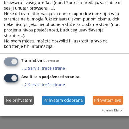
browsera i vašeg uređaja (npr. IP adresa uređaja, varijable o
and
and
sesiji unutar browsera, ...).
select
select
Neke od ovih informacija su nam neophodne i bez njih web
a
a
stranica ne bi mogla fukcionisati u svom punom obimu, dok
date.
date.
neke nisu prijeko neophodne a služe za dodatne stvari (npr.
Press
Press
procjenu nivoa posjećenosti, budućeg usavršavanja
stranice...).
the
the
Na ovom mjestu možete dozvoliti ili uskratiti pravo na
question
question
Trenutno nema vijesti
korištenje tih informacija.
mark
mark
key
key
Translation
(obavezna)
to
to
get
get
↓
2
Servisi treće strane
the
the
Analitika o posjećenosti stranica
keyboard
keyboard
↓
2
Servisi treće strane
shortcuts
shortcuts
for
for
changing
changing
Ne prihvatam
Prihvatam odabrane
Prihvatam sve
dates.
dates.
Pokreće Klaro!