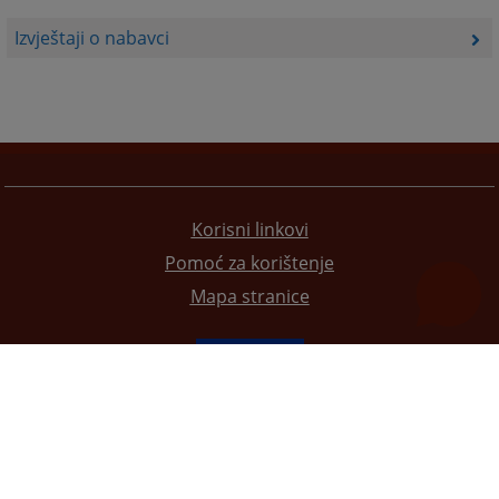
Izvještaji o nabavci
Korisni linkovi
Pomoć za korištenje
Mapa stranice
Redizajn web stranice je finansirala Evropska unija. Za njen sadržaj isključivo je odgovorno
Visoko sudsko i tužilačko vijeće BiH i ona ne odražava nužno stavove Evropske unije.