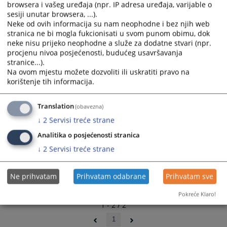
browsera i vašeg uređaja (npr. IP adresa uređaja, varijable o
and
and
sesiji unutar browsera, ...).
select
select
Neke od ovih informacija su nam neophodne i bez njih web
a
a
stranica ne bi mogla fukcionisati u svom punom obimu, dok
date.
date.
neke nisu prijeko neophodne a služe za dodatne stvari (npr.
Press
Press
procjenu nivoa posjećenosti, budućeg usavršavanja
stranice...).
the
the
Na ovom mjestu možete dozvoliti ili uskratiti pravo na
question
question
korištenje tih informacija.
mark
mark
key
key
Translation
(obavezna)
to
to
get
get
↓
2
Servisi treće strane
the
the
Analitika o posjećenosti stranica
keyboard
keyboard
↓
2
Servisi treće strane
shortcuts
shortcuts
for
for
changing
changing
Ne prihvatam
Prihvatam odabrane
Prihvatam sve
dates.
dates.
Pokreće Klaro!
1 - 2 / 2
1