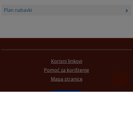
Plan nabavki
Korisni linkovi
Pomoć za korištenje
Mapa stranice
Redizajn web stranice je finansirala Evropska unija. Za njen sadržaj isključivo je odgovorno
Visoko sudsko i tužilačko vijeće BiH i ona ne odražava nužno stavove Evropske unije.