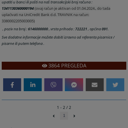
upatiti u banci ili pošti na naš transakcijski broj računa :
1341130360000194
(ovaj račun je aktivan od 01.04.2024., do tada
uplaćivati na UniCredit Bank d.d. TRAVNIK na račun:
3380002205003005)
, poziv na broj :
6146000000
, vrsta prihoda :
722221
, općina
091
.
Sve dodatne informacije
možete
dobiti izravno od referenta pisarnice /
pisarne ili putem telefona .
3864
PREGLEDA
1 - 2 / 2
1