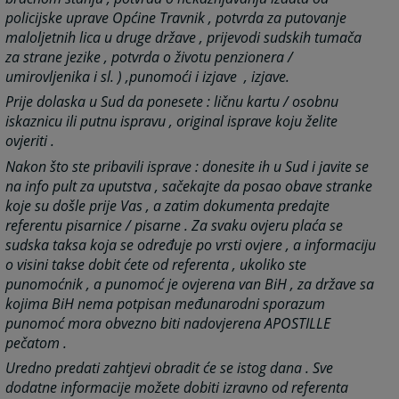
policijske uprave Općine Travnik , potvrda za putovanje
maloljetnih lica u druge države , prijevodi sudskih tumača
za strane jezike , potvrda o životu penzionera /
umirovljenika i sl. ) ,
punomoći i izjave ,
izjave.
Prije dolaska u Sud da ponesete :
ličnu kartu / osobnu
iskaznicu ili putnu ispravu ,
original isprave koju želite
ovjeriti .
Nakon što ste pribavili isprave :
donesite ih u Sud i javite se
na info pult za uputstva , sačekajte da posao obave stranke
koje su došle prije Vas , a zatim dokumenta predajte
referentu pisarnice / pisarne . Z
a svaku ovjeru plaća se
sudska taksa koja se određuje po vrsti ovjere , a informaciju
o visini takse dobit ćete od referenta ,
ukoliko ste
punomoćnik , a punomoć je ovjerena van BiH , za države sa
kojima BiH nema potpisan međunarodni sporazum
punomoć mora obvezno biti nadovjerena APOSTILLE
pečatom .
Uredno predati zahtjevi obradit će se istog dana . Sve
dodatne informacije možete dobiti izravno od referenta