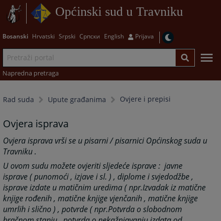
Općinski sud u Travniku
Bosanski
Hrvatski
Srpski
Српски
English
Prijava
Napredna pretraga
Ovjere i prepisi
Rad suda
Upute građanima
Ovjera isprava
Ovjera isprava vrši se u pisarni / pisarnici Općinskog suda u
Travniku .
U ovom sudu možete ovjeriti sljedeće isprave :
javne
isprave ( punomoći , izjave i sl. ) ,
diplome i svjedodžbe ,
isprave izdate u matičnim uredima ( npr.Izvadak iz matične
knjige rođenih , matične knjige vjenčanih , matične knjige
umrlih i slično ) ,
potvrde ( npr.Potvrda o slobodnom
bračnom stanju , potvrda o nekažnjavanju izdata od