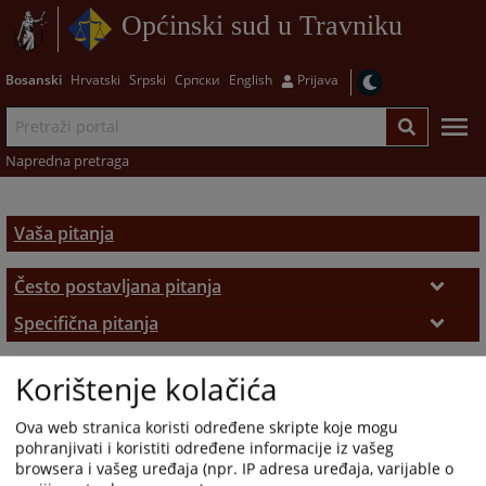
Općinski sud u Travniku
Bosanski
Hrvatski
Srpski
Српски
English
Prijava
Napredna pretraga
Vaša pitanja
Često postavljana pitanja
Često postavljana pitanja
Specifična pitanja
Zemljišno-knjižni izvadak
Korištenje kolačića
Registar poslovnih subjekata
Ova web stranica koristi određene skripte koje mogu
pohranjivati i koristiti određene informacije iz vašeg
browsera i vašeg uređaja (npr. IP adresa uređaja, varijable o