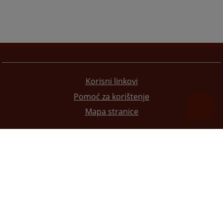
Korisni linkovi
Pomoć za korištenje
Mapa stranice
Redizajn web stranice je finansirala Evropska unija. Za njen sadržaj isključivo je odgovorno
Visoko sudsko i tužilačko vijeće BiH i ona ne odražava nužno stavove Evropske unije.