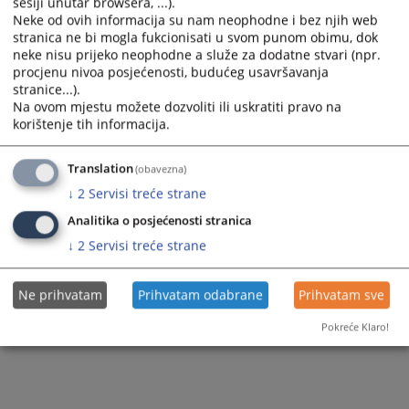
sesiji unutar browsera, ...).
Neke od ovih informacija su nam neophodne i bez njih web
stranica ne bi mogla fukcionisati u svom punom obimu, dok
neke nisu prijeko neophodne a služe za dodatne stvari (npr.
procjenu nivoa posjećenosti, budućeg usavršavanja
stranice...).
Na ovom mjestu možete dozvoliti ili uskratiti pravo na
korištenje tih informacija.
Translation
(obavezna)
↓
2
Servisi treće strane
Analitika o posjećenosti stranica
↓
2
Servisi treće strane
Ne prihvatam
Prihvatam odabrane
Prihvatam sve
Pokreće Klaro!