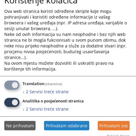
Korištenje kolačića
www.ustavnisud.ba
Ustavni sud BiH
www.vsfbih.ba
Vrhovni sud Federacije BiH
Ova web stranica koristi određene skripte koje mogu
https://vstv.pravosudje.ba/
Visoko sudbeno i tužiteljsko vijeće BiH
pohranjivati i koristiti određene informacije iz vašeg
browsera i vašeg uređaja (npr. IP adresa uređaja, varijable o
www.sudbih.gov.ba
Sud BiH
sesiji unutar browsera, ...).
www.adresar.ads.gov.ba
Adresar institucija u BiH
Neke od ovih informacija su nam neophodne i bez njih web
www.mpr.gov.ba
Vlada Federacije BiH
stranica ne bi mogla fukcionisati u svom punom obimu, dok
www.pris.gov.ba
Ministarstvo pravde BiH
neke nisu prijeko neophodne a služe za dodatne stvari (npr.
www.ads.gov.ba
procjenu nivoa posjećenosti, budućeg usavršavanja
Agencija za državnu službu
stranice...).
Na ovom mjestu možete dozvoliti ili uskratiti pravo na
7740
PREGLEDA
korištenje tih informacija.
Translation
(obavezna)
↓
2
Servisi treće strane
Analitika o posjećenosti stranica
↓
2
Servisi treće strane
Ne prihvatam
Prihvatam odabrane
Prihvatam sve