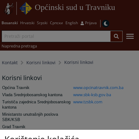
Općinski sud u Travniku
Bosanski
Hrvatski
Srpski
Српски
English
Prijava
Napredna pretraga
Korisni linkovi
Kontakt
Korisni linkovi
Korisni linkovi
www.opcinatravnik.com.ba
Općina Travnik
www.sbk-ksb.gov.ba
Vlada Srednjobosanskog kantona
www.tzsbk.com
Turističa zajednica Srednjobosanskog
kantona
Ministarsto unutrašnjih poslova
SBK/KSB
Grad Travnik
www.umbih.co.ba
Udruženje medijatora BiH