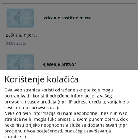
and
and
select
select
Izricanje zaštitne mjere
a
a
date.
date.
Press
Press
Zaštitna mjera.
the
the
04.08.2026.
question
question
mark
mark
key
key
Rješenje pritvor
to
to
get
get
Korištenje kolačića
the
the
Rješenje pritvor
keyboard
keyboard
Ova web stranica koristi određene skripte koje mogu
27.07.2026.
shortcuts
shortcuts
pohranjivati i koristiti određene informacije iz vašeg
for
for
browsera i vašeg uređaja (npr. IP adresa uređaja, varijable o
changing
changing
sesiji unutar browsera, ...).
Određivanje pritvora
dates.
dates.
Neke od ovih informacija su nam neophodne i bez njih web
stranica ne bi mogla fukcionisati u svom punom obimu, dok
neke nisu prijeko neophodne a služe za dodatne stvari (npr.
Određivanje pritvora
procjenu nivoa posjećenosti, budućeg usavršavanja
stranice...).
24.07.2026.