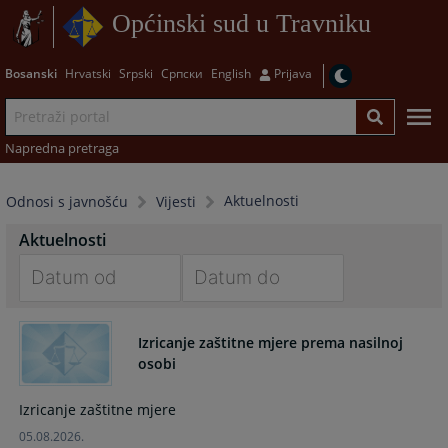
Općinski sud u Travniku
Bosanski
Hrvatski
Srpski
Српски
English
Prijava
Napredna pretraga
Aktuelnosti
Odnosi s javnošću
Vijesti
Aktuelnosti
Navigate
Navigate
forward
forward
Izricanje zaštitne mjere prema nasilnoj
to
to
osobi
interact
interact
with
with
Izricanje zaštitne mjere
the
the
05.08.2026.
calendar
calendar