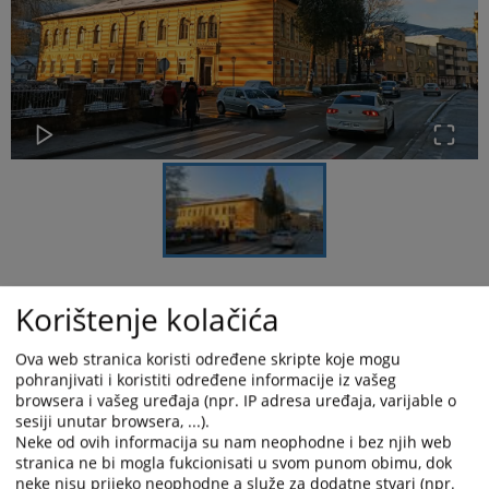
Na temelju člana 31. Zakona o sudovima u Federaciji BiH („Sl.
Korištenje kolačića
novine F BiH“ broj: 38/05, 22/06, 63/10, 72/10, 7/13, 52/14 i
85/21) te člana 8. i 9. Pravilnika o unutrašnjem sudskom poslovanju
Ova web stranica koristi određene skripte koje mogu
(“Sl. glasnik BiH” broj:
66/12, 54/17, 60/17, 30/18, 83/22 i 79/25
)
,
pohranjivati i koristiti određene informacije iz vašeg
predsjednik Kantonalnog suda u Novom Travniku je donio Plan
browsera i vašeg uređaja (npr. IP adresa uređaja, varijable o
posjeta općinskim sudovima sa područja jurisdikcije Kantonalnog
sesiji unutar browsera, ...).
suda u Novom Travniku,prema kojem Planu je upriličena posjeta
Neke od ovih informacija su nam neophodne i bez njih web
Općinskom sudu u Travniku dana 21.maja 2026.godine sa
stranica ne bi mogla fukcionisati u svom punom obimu, dok
početkom u 12,00 sati.
neke nisu prijeko neophodne a služe za dodatne stvari (npr.