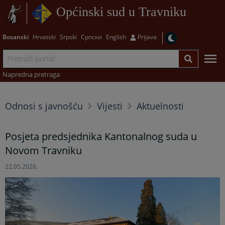
Općinski sud u Travniku
Bosanski
Hrvatski
Srpski
Српски
English
Prijava
Napredna pretraga
Odnosi s javnošću
Vijesti
Aktuelnosti
Posjeta predsjednika Kantonalnog suda u
Novom Travniku
22.05.2026.