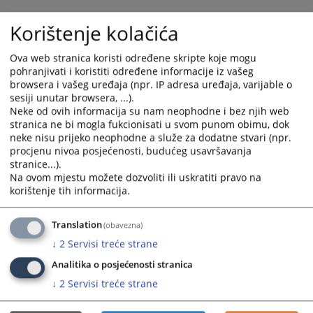
select
select
Korištenje kolačića
a
a
date.
date.
Ova web stranica koristi određene skripte koje mogu
Press
Press
pohranjivati i koristiti određene informacije iz vašeg
the
the
browsera i vašeg uređaja (npr. IP adresa uređaja, varijable o
question
question
sesiji unutar browsera, ...).
mark
mark
Neke od ovih informacija su nam neophodne i bez njih web
key
key
stranica ne bi mogla fukcionisati u svom punom obimu, dok
to
to
neke nisu prijeko neophodne a služe za dodatne stvari (npr.
get
get
procjenu nivoa posjećenosti, budućeg usavršavanja
stranice...).
the
the
Na ovom mjestu možete dozvoliti ili uskratiti pravo na
keyboard
keyboard
korištenje tih informacija.
shortcuts
shortcuts
for
for
Translation
(obavezna)
changing
changing
dates.
dates.
↓
2
Servisi treće strane
Analitika o posjećenosti stranica
↓
2
Servisi treće strane