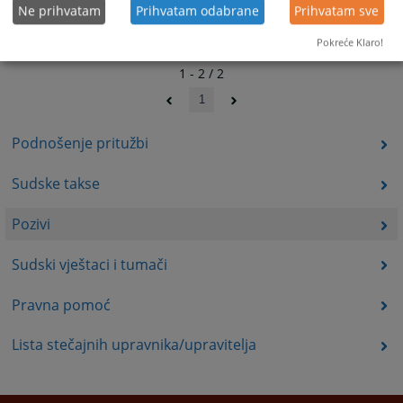
Ne prihvatam
Prihvatam odabrane
Prihvatam sve
Pokreće Klaro!
1 - 2 / 2
1
Podnošenje pritužbi
Sudske takse
Pozivi
Sudski vještaci i tumači
Pravna pomoć
Lista stečajnih upravnika/upravitelja