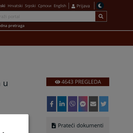
ski
Hrvatski
Srpski
Српски
English
Prijava
dna pretraga
 u
4643
PREGLEDA
Prateći dokumenti