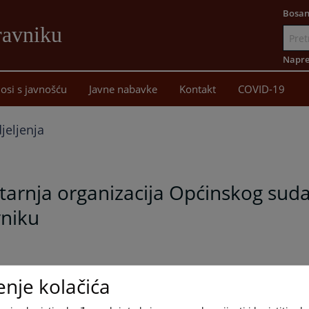
Bosan
ravniku
Idi
na
Napre
sadržaj
osi s javnošću
Javne nabavke
Kontakt
COVID-19
jeljenja
arnja organizacija Općinskog suda
vniku
enje kolačića