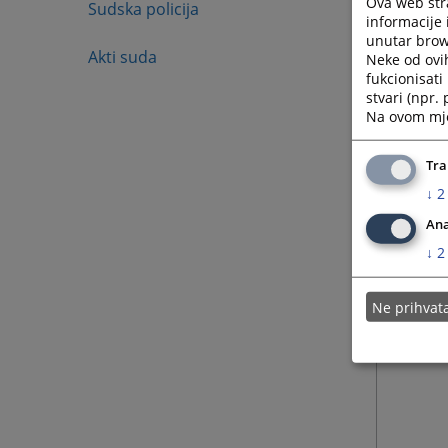
Ova web stra
Sudska policija
informacije 
unutar brows
Akti suda
Neke od ovi
fukcionisat
stvari (npr.
Na ovom mjes
Tra
↓
2
Ana
↓
2
Ne prihva