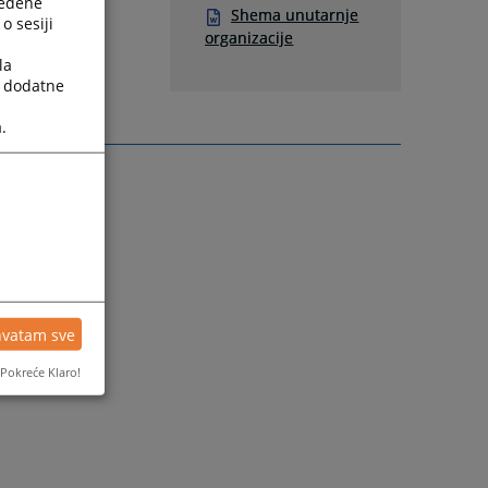
ređene
Shema unutarnje
o sesiji
organizacije
la
a dodatne
.
hvatam sve
Pokreće Klaro!