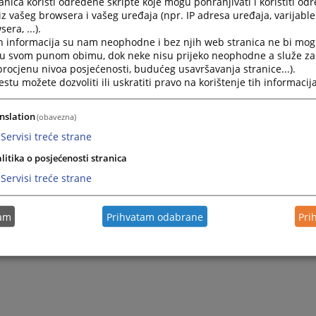
nica koristi određene skripte koje mogu pohranjivati i koristiti od
iz vašeg browsera i vašeg uređaja (npr. IP adresa uređaja, varijable 
era, ...).
h informacija su nam neophodne i bez njih web stranica ne bi mog
i u svom punom obimu, dok neke nisu prijeko neophodne a služe z
 procjenu nivoa posjećenosti, budućeg usavršavanja stranice...).
tu možete dozvoliti ili uskratiti pravo na korištenje tih informacija
nslation
(obavezna)
Servisi treće strane
litika o posjećenosti stranica
Servisi treće strane
tam
Prihvatam odabrane
Pri