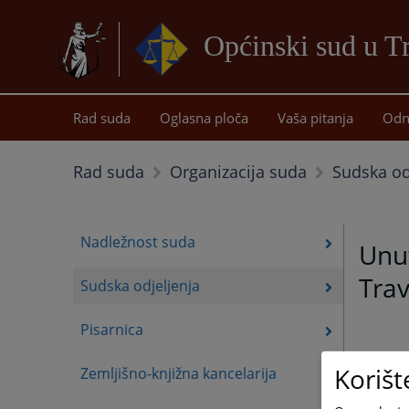
Općinski sud u T
Rad suda
Oglasna ploča
Vaša pitanja
Odn
Sudska od
Rad suda
Organizacija suda
Nadležnost suda
Unut
Tra
Sudska odjeljenja
Pisarnica
Korišt
Zemljišno-knjižna kancelarija