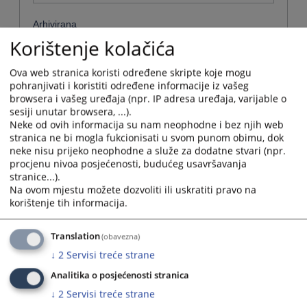
Arhivirana
Korištenje kolačića
Ne
Ova web stranica koristi određene skripte koje mogu
Datum od
pohranjivati i koristiti određene informacije iz vašeg
browsera i vašeg uređaja (npr. IP adresa uređaja, varijable o
sesiji unutar browsera, ...).
Navigate
Neke od ovih informacija su nam neophodne i bez njih web
forward
stranica ne bi mogla fukcionisati u svom punom obimu, dok
Datum do
to
neke nisu prijeko neophodne a služe za dodatne stvari (npr.
interact
procjenu nivoa posjećenosti, budućeg usavršavanja
with
stranice...).
Navigate
the
Na ovom mjestu možete dozvoliti ili uskratiti pravo na
forward
Sortiraj po
calendar
korištenje tih informacija.
to
and
interact
Odaberi...
select
with
Translation
(obavezna)
a
the
date.
↓
2
Servisi treće strane
Napredne stavke
calendar
Press
and
Analitika o posjećenosti stranica
the
select
Pretraži
question
↓
2
Servisi treće strane
a
mark