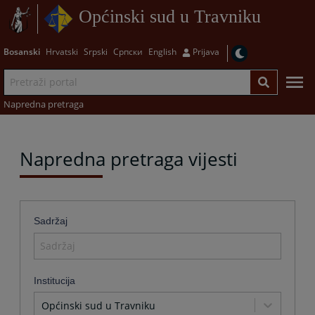
Općinski sud u Travniku
Bosanski
Hrvatski
Srpski
Српски
English
Prijava
Napredna pretraga
Napredna pretraga vijesti
Sadržaj
Institucija
Općinski sud u Travniku