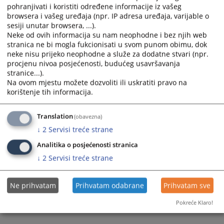
pohranjivati i koristiti određene informacije iz vašeg
browsera i vašeg uređaja (npr. IP adresa uređaja, varijable o
sesiji unutar browsera, ...).
Neke od ovih informacija su nam neophodne i bez njih web
stranica ne bi mogla fukcionisati u svom punom obimu, dok
neke nisu prijeko neophodne a služe za dodatne stvari (npr.
Trenutno nema vijesti
procjenu nivoa posjećenosti, budućeg usavršavanja
stranice...).
Na ovom mjestu možete dozvoliti ili uskratiti pravo na
korištenje tih informacija.
Translation
(obavezna)
↓
2
Servisi treće strane
Analitika o posjećenosti stranica
↓
2
Servisi treće strane
Ne prihvatam
Prihvatam odabrane
Prihvatam sve
Pokreće Klaro!