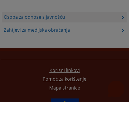
Osoba za odnose s javnošću
Zahtjevi za medijska obraćanja
Korisni linkovi
Pomoć za korištenje
Mapa stranice
Redizajn web stranice je finansirala Evropska unija. Za njen sadržaj isključivo je odgovorno
Visoko sudsko i tužilačko vijeće BiH i ona ne odražava nužno stavove Evropske unije.