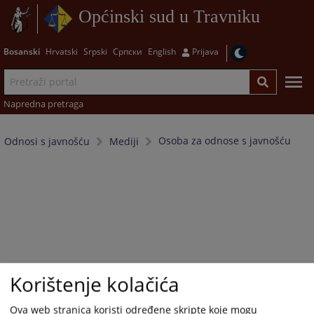
Općinski sud u Travniku
Bosanski
Hrvatski
Srpski
Српски
English
Prijava
Napredna pretraga
Osoba za odnose s javnošću
Odnosi s javnošću
Mediji
Korištenje kolačića
Ova web stranica koristi određene skripte koje mogu