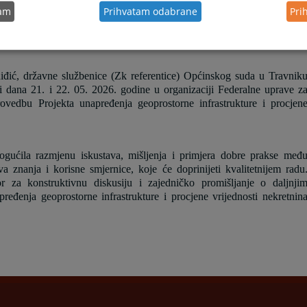
tam
Prihvatam odabrane
Pri
iđić, državne službenice (Zk referentice) Općinskog suda u Travnik
ci dana 21. i 22. 05. 2026. godine u organizaciji Federalne uprave z
ovedbu Projekta unapređenja geoprostorne infrastrukture i procjen
ogućila razmjenu iskustava, mišljenja i primjera dobre prakse međ
 znanja i korisne smjernice, koje će doprinijeti kvalitetnijem radu
r za konstruktivnu diskusiju i zajedničko promišljanje o daljnji
ređenja geoprostorne infrastrukture i procjene vrijednosti nekretnin