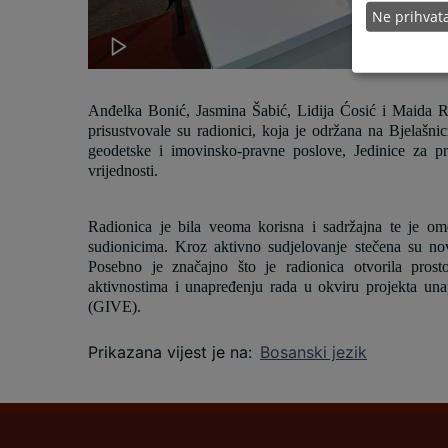
Ne prihva
Anđelka Bonić, Jasmina Šabić, Lidija Ćosić i Maida R
prisustvovale su radionici, koja je održana na Bjelašni
geodetske i imovinsko-pravne poslove, Jedinice za pr
vrijednosti.
Radionica je bila veoma korisna i sadržajna te je om
sudionicima. Kroz aktivno sudjelovanje stečena su nova
Posebno je značajno što je radionica otvorila prosto
aktivnostima i unapređenju rada u okviru projekta unap
(GIVE).
Prikazana vijest je na
:
Bosanski jezik