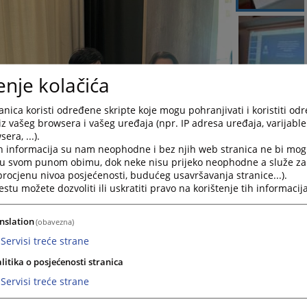
enje kolačića
nica koristi određene skripte koje mogu pohranjivati i koristiti od
iz vašeg browsera i vašeg uređaja (npr. IP adresa uređaja, varijable 
era, ...).
h informacija su nam neophodne i bez njih web stranica ne bi mog
i u svom punom obimu, dok neke nisu prijeko neophodne a služe z
 procjenu nivoa posjećenosti, budućeg usavršavanja stranice...).
tu možete dozvoliti ili uskratiti pravo na korištenje tih informacija
nslation
(obavezna)
Servisi treće strane
litika o posjećenosti stranica
Servisi treće strane