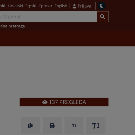
ski
Hrvatski
Srpski
Српски
English
Prijava
dna pretraga
137
PREGLEDA