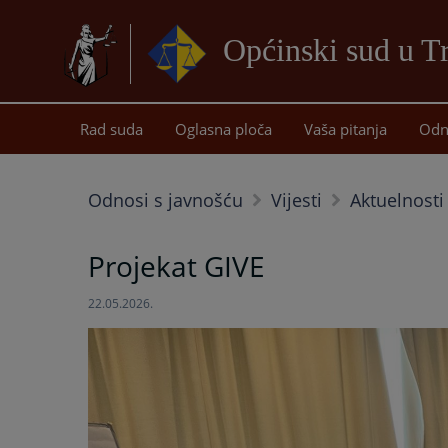
Općinski sud u T
Rad suda
Oglasna ploča
Vaša pitanja
Odn
Odnosi s javnošću
Vijesti
Aktuelnosti
Projekat GIVE
22.05.2026.