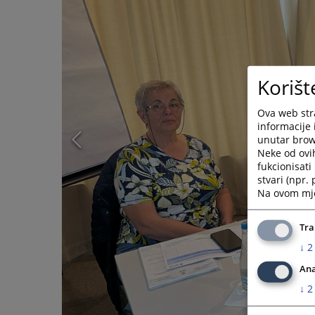
Korišt
Ova web stra
informacije 
unutar brows
Neke od ovi
fukcionisat
stvari (npr.
Na ovom mjes
Tra
↓
2
Ana
↓
2