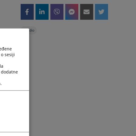
#
radio
ređene
o sesiji
la
a dodatne
.