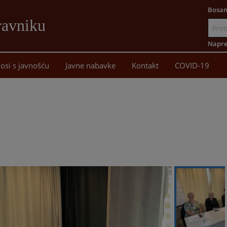
Bosan
ravniku
Idi
na
Napre
sadržaj
osi s javnošću
Javne nabavke
Kontakt
COVID-19