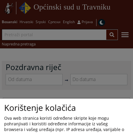
Općinski sud u Travniku
Bosanski
Hrvatski
Srpski
Српски
English
Prijava
Napredna pretraga
Pozdravna riječ
Navigate
Navigate
forward
forward
to
to
Goran Dujić - Predsjednik Općinskog
interact
interact
Korištenje kolačića
suda u Travniku
with
with
the
the
25.08.2008.
Ova web stranica koristi određene skripte koje mogu
calendar
calendar
pohranjivati i koristiti određene informacije iz vašeg
and
and
browsera i vašeg uređaja (npr. IP adresa uređaja, varijable o
select
select