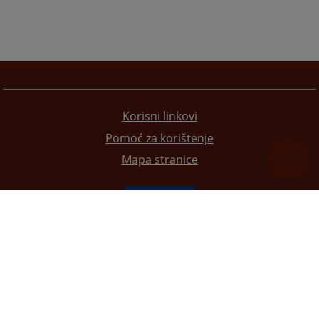
Korisni linkovi
Pomoć za korištenje
Mapa stranice
Redizajn web stranice je finansirala Evropska unija. Za njen sadržaj isključivo je odgovorno
Visoko sudsko i tužilačko vijeće BiH i ona ne odražava nužno stavove Evropske unije.