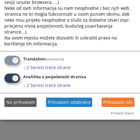
sesiji unutar browsera, ...).
a
a
Neke od ovih informacija su nam neophodne i bez njih web
1 - 1 / 1
date.
date.
stranica ne bi mogla fukcionisati u svom punom obimu, dok
Press
Press
1
neke nisu prijeko neophodne a služe za dodatne stvari (npr.
the
the
procjenu nivoa posjećenosti, budućeg usavršavanja
question
question
stranice...).
mark
mark
Na ovom mjestu možete dozvoliti ili uskratiti pravo na
key
key
korištenje tih informacija.
to
to
get
get
the
the
Translation
(obavezna)
keyboard
keyboard
↓
2
Servisi treće strane
shortcuts
shortcuts
for
for
Analitika o posjećenosti stranica
changing
changing
↓
2
Servisi treće strane
dates.
dates.
Ne prihvatam
Prihvatam odabrane
Prihvatam sve
Pokreće Klaro!