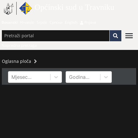
Općinski sud u Travniku
Bosanski
Hrvatski
Srpski
Српски
English
Prijava
Napredna pretraga
Oglasna ploča
Mjesec...
Godina...