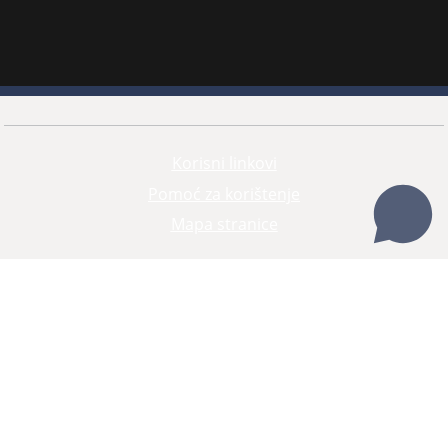
Korisni linkovi
Pomoć za korištenje
Mapa stranice
Redizajn web stranice je finansirala Evropska unija. Za njen sadržaj isključivo je odgovorno
Visoko sudsko i tužilačko vijeće BiH i ona ne odražava nužno stavove Evropske unije.