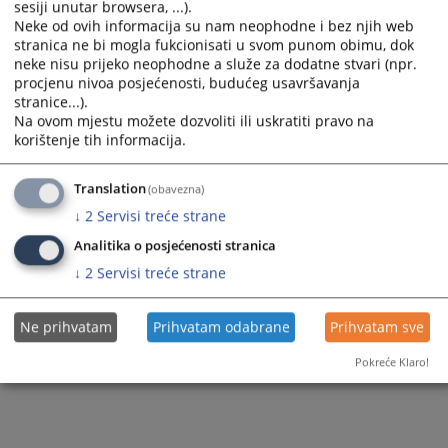
sesiji unutar browsera, ...).
a
a
Neke od ovih informacija su nam neophodne i bez njih web
1 - 1 / 1
date.
date.
stranica ne bi mogla fukcionisati u svom punom obimu, dok
Press
Press
neke nisu prijeko neophodne a služe za dodatne stvari (npr.
1
the
the
procjenu nivoa posjećenosti, budućeg usavršavanja
question
question
stranice...).
mark
mark
Na ovom mjestu možete dozvoliti ili uskratiti pravo na
key
key
korištenje tih informacija.
to
to
get
get
the
the
Translation
(obavezna)
keyboard
keyboard
↓
2
Servisi treće strane
shortcuts
shortcuts
for
for
Analitika o posjećenosti stranica
changing
changing
↓
2
Servisi treće strane
dates.
dates.
Ne prihvatam
Prihvatam odabrane
Prihvatam sve
Pokreće Klaro!