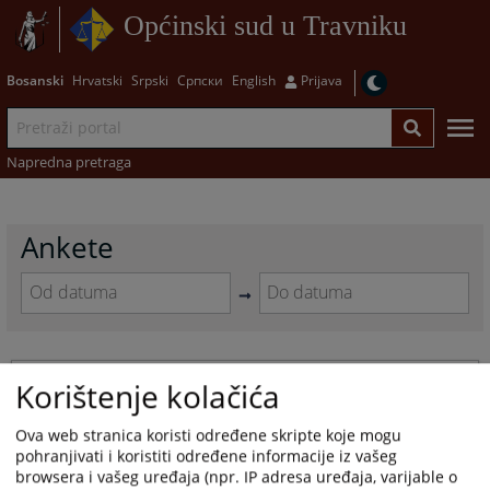
Općinski sud u Travniku
Bosanski
Hrvatski
Srpski
Српски
English
Prijava
Napredna pretraga
Ankete
Navigate
Navigate
forward
forward
to
to
Anketa u sklopu plana provođenja
interact
interact
Korištenje kolačića
"Strategije za unapređenje rodne
with
with
ravnopravnosti"
the
the
Ova web stranica koristi određene skripte koje mogu
calendar
calendar
20.04.2023.
pohranjivati i koristiti određene informacije iz vašeg
and
and
browsera i vašeg uređaja (npr. IP adresa uređaja, varijable o
select
select