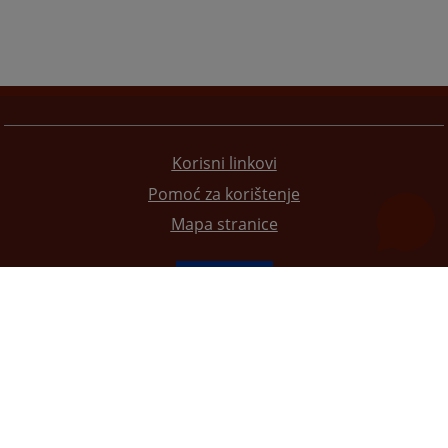
Korisni linkovi
Pomoć za korištenje
Mapa stranice
Redizajn web stranice je finansirala Evropska unija. Za njen sadržaj isključivo je odgovorno
Visoko sudsko i tužilačko vijeće BiH i ona ne odražava nužno stavove Evropske unije.