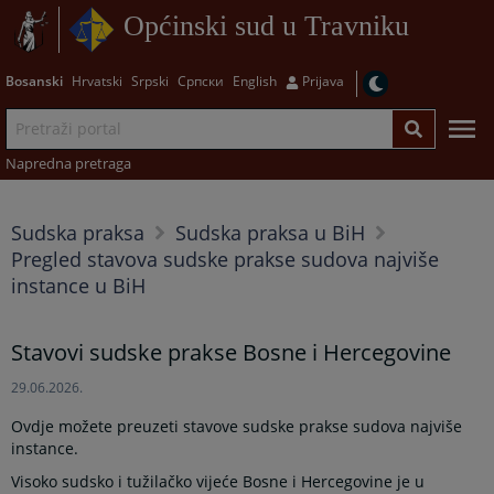
Općinski sud u Travniku
Bosanski
Hrvatski
Srpski
Српски
English
Prijava
Napredna pretraga
Sudska praksa
Sudska praksa u BiH
Pregled stavova sudske prakse sudova najviše
instance u BiH
Stavovi sudske prakse Bosne i Hercegovine
29.06.2026.
Ovdje možete preuzeti stavove sudske prakse sudova najviše
instance.
Visoko sudsko i tužilačko vijeće Bosne i Hercegovine je u