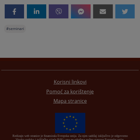
#
seminari
Korisni linkovi
Pomoć za korištenje
Mapa stranice
Redizajn web stranice je finansirala Evropska unija. Za njen sadržaj isključivo je odgovorno
Visoko sudsko i tužilačko vijeće BiH i ona ne odražava nužno stavove Evropske unije.