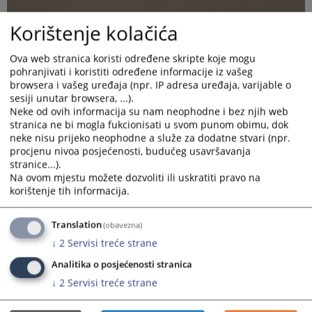
Korištenje kolačića
Ova web stranica koristi određene skripte koje mogu
pohranjivati i koristiti određene informacije iz vašeg
browsera i vašeg uređaja (npr. IP adresa uređaja, varijable o
sesiji unutar browsera, ...).
Neke od ovih informacija su nam neophodne i bez njih web
stranica ne bi mogla fukcionisati u svom punom obimu, dok
neke nisu prijeko neophodne a služe za dodatne stvari (npr.
procjenu nivoa posjećenosti, budućeg usavršavanja
stranice...).
Na ovom mjestu možete dozvoliti ili uskratiti pravo na
korištenje tih informacija.
Neda Majstorović, šefica sudske pisarne, imenovana Rješenjem
Translation
(obavezna)
predsjednika suda za savjetnicu za prevenciju seksualnog i
↓
2
Servisi treće strane
rodno zasnovanog uznemiravanja Općinskog suda u Travniku
Analitika o posjećenosti stranica
prisustvovala je programu stručnog usavršavanja Prevencije
seksualnog uznemiravanja i uznemiravanja na osnovu spola u
↓
2
Servisi treće strane
Federalnim organima uprave i Federalnim upravnim
organizacijama, koji se održavao u periodu od 29. -30. 06. 2026.