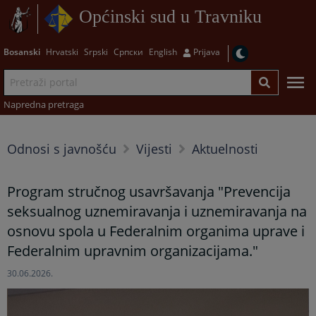
Općinski sud u Travniku
Bosanski
Hrvatski
Srpski
Српски
English
Prijava
Napredna pretraga
Odnosi s javnošću
Vijesti
Aktuelnosti
Program stručnog usavršavanja "Prevencija
seksualnog uznemiravanja i uznemiravanja na
osnovu spola u Federalnim organima uprave i
Federalnim upravnim organizacijama."
30.06.2026.