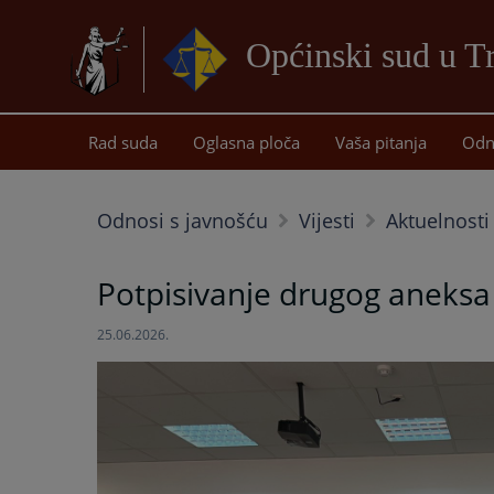
Općinski sud u T
Rad suda
Oglasna ploča
Vaša pitanja
Odn
Odnosi s javnošću
Vijesti
Aktuelnosti
Potpisivanje drugog aneksa
25.06.2026.