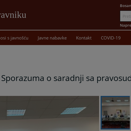
Bosan
ravniku
Idi
na
Napre
sadržaj
osi s javnošću
Javne nabavke
Kontakt
COVID-19
 Sporazuma o saradnji sa pravosud