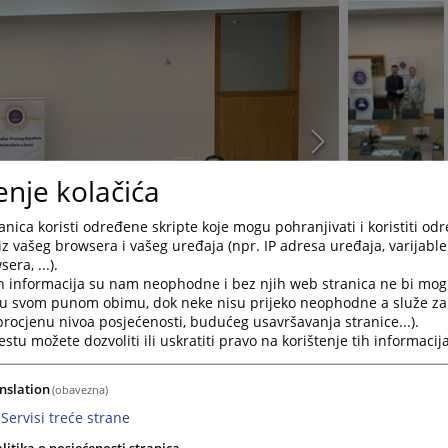
enje kolačića
nica koristi određene skripte koje mogu pohranjivati i koristiti od
iz vašeg browsera i vašeg uređaja (npr. IP adresa uređaja, varijable 
era, ...).
h informacija su nam neophodne i bez njih web stranica ne bi mog
i u svom punom obimu, dok neke nisu prijeko neophodne a služe z
 procjenu nivoa posjećenosti, budućeg usavršavanja stranice...).
tu možete dozvoliti ili uskratiti pravo na korištenje tih informacija
nslation
(obavezna)
Servisi treće strane
a 24.juna 2026.godine upriličeno je svečano potpisivanje