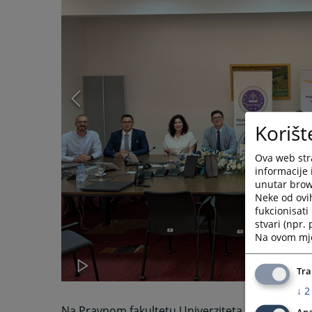
Korišt
Ova web stra
informacije 
unutar brows
Neke od ovi
fukcionisat
stvari (npr.
Na ovom mjes
Tra
↓
2
Na Pravnom fakultetu Univerziteta u Zenici ,dan