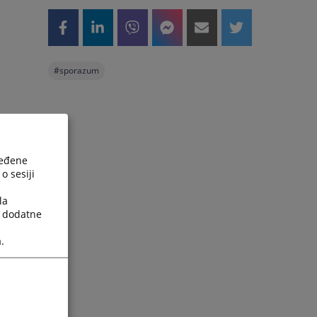
#
sporazum
ređene
o sesiji
la
a dodatne
.