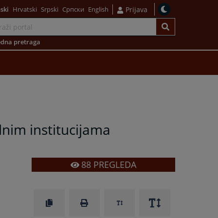
ski
Hrvatski
Srpski
Српски
English
Prijava
dna pretraga
nim institucijama
88
PREGLEDA