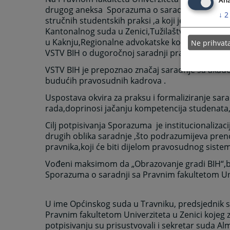
Ana
drugog aneksa Sporazuma o saradnji sa pravosud
↓
2
stručnih studentskih praksi ,a koji je zaključen 
Kantonalnog suda u Zenici,Tužilaštva Zeničko-
u Kaknju,Regionalne advokatske komore Zenica 
Ne prihva
VSTV BIH o dugoročnoj saradnji pravosudnih insti
VSTV BIH je prepoznao značaj saradnje sa aka
budućih pravosudnih kadrova .
Uspostava okvira za praksu i formaliziranje 
rada,doprinosi jačanju kompetencija studenata,e
Cilj potpisivanja Sporazuma je institucionalizac
drugih oblika saradnje ,što podrazumijeva preno
pravnika,koji će biti dijelom pravosudnog siste
Vođeni maksimom da „Obrazovanje gradi BIH“,bil
Sporazuma o saradnji sa Pravnim fakultetom Uni
U ime Općinskog suda u Travniku, predsjednik s
Pravnim fakultetom Univerziteta u Zenici kojeg
potpisivanju su prisustvovali i sekretar suda Alma