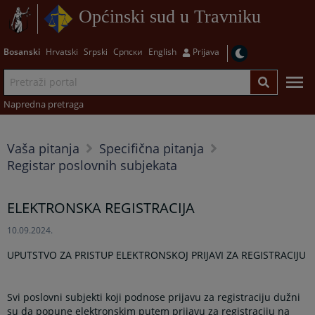
Općinski sud u Travniku
Bosanski
Hrvatski
Srpski
Српски
English
Prijava
Napredna pretraga
Vaša pitanja
Specifična pitanja
Registar poslovnih subjekata
ELEKTRONSKA REGISTRACIJA
10.09.2024.
UPUTSTVO ZA PRISTUP ELEKTRONSKOJ PRIJAVI ZA REGISTRACIJU
Svi poslovni subjekti koji podnose prijavu za registraciju dužni
su da popune elektronskim putem prijavu za registraciju na