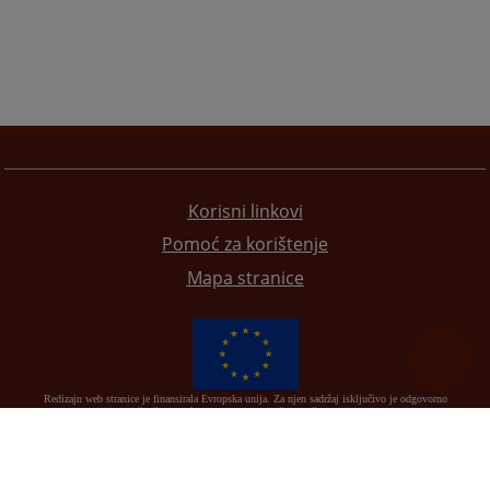
Korisni linkovi
Pomoć za korištenje
Mapa stranice
Redizajn web stranice je finansirala Evropska unija. Za njen sadržaj isključivo je odgovorno
Visoko sudsko i tužilačko vijeće BiH i ona ne odražava nužno stavove Evropske unije.