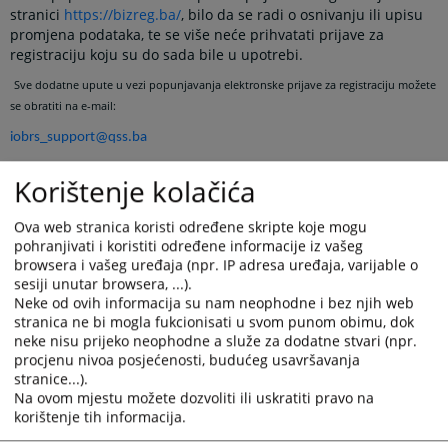
stranici
https://bizreg.ba/
, bilo da se radi o osnivanju ili upisu
promjena podataka, te se više neće prihvatati prijave za
registraciju koju su do sada bile u upotrebi.
Sve dodatne upute u vezi popunjavanja elektronske prijave za registraciju možete
se obratiti na e-mail:
iobrs_support@qss.ba
Korištenje kolačića
NAPOMENA
Ukoliko podnositelj prijave- direktor ili drugo lice ovlašteno za
Ova web stranica koristi određene skripte koje mogu
podnošenje prijave za registraciju nema elektronski potpis,
pohranjivati i koristiti određene informacije iz vašeg
browsera i vašeg uređaja (npr. IP adresa uređaja, varijable o
prijavu za registraciju potrebno je isprintati, potpisati i potpis
sesiji unutar browsera, ...).
ovjeriti kod nadležnog organa za ovjeru potpisa, te potom
Neke od ovih informacija su nam neophodne i bez njih web
predati u sud.
stranica ne bi mogla fukcionisati u svom punom obimu, dok
neke nisu prijeko neophodne a služe za dodatne stvari (npr.
procjenu nivoa posjećenosti, budućeg usavršavanja
Sve prijave potpisane elektronskim potpisom ili prijave bez
stranice...).
Na ovom mjestu možete dozvoliti ili uskratiti pravo na
elektronskog potpisa, sa svim prilozima koji se podnose sudu
korištenje tih informacija.
uz prijavu, potrebno je predati sudu radi daljnjeg postupanja,
odnosno verifikacije elektronsko podnesene prijave.