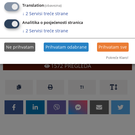
Translation
(obavezna)
Prikazana vijest je na
:
Bosanski jezik
↓
2
Servisi treće strane
Prateći dokumenti
Analitika o posjećenosti stranica
↓
2
Servisi treće strane
Uputstvo za elektronsku prijavu
Pravilnik
Ne prihvatam
Prihvatam odabrane
Prihvatam sve
Pokreće Klaro!
1572
PREGLEDA